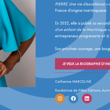
PIERRE. Une vie d’excellence »
u
France d’origine martiniquaise.
En 2022, elle a publié sa secon
d’un enfant de la Martinique »
entrepreneur progressiste et à l
Son prochain ouvrage, une biog
JE VEUX LA BIOGRAPHIE D’IN
Catherine MARCELINE
Fondatrice de Pilibo Éditions, Aut