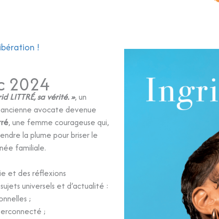
ibération !
éc 2024
id LITTRÉ, sa vérité. »
, un
, ancienne avocate devenue
tré
, une femme courageuse qui,
endre la plume pour briser le
née familiale.
ie et des réflexions
ujets universels et d’actualité :
onnelles ;
perconnecté ;