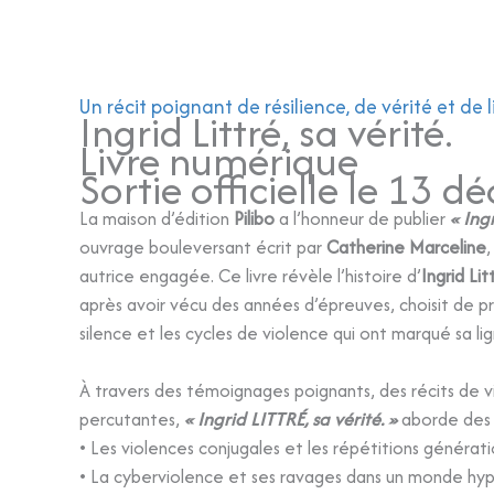
Aller
au
contenu
Un récit poignant de résilience, de vérité et de l
Ingrid Littré, sa vérité.
Livre numérique
Sortie officielle le 13 d
La maison d’édition
Pilibo
a l’honneur de publier
« Ingr
ouvrage bouleversant écrit par
Catherine Marceline
autrice engagée. Ce livre révèle l’histoire d’
Ingrid Lit
après avoir vécu des années d’épreuves, choisit de pr
silence et les cycles de violence qui ont marqué sa lig
À travers des témoignages poignants, des récits de v
percutantes,
« Ingrid LITTRÉ, sa vérité. »
aborde des s
• Les violences conjugales et les répétitions générati
• La cyberviolence et ses ravages dans un monde hy