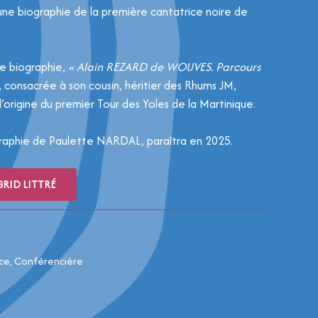
ne biographie de la première cantatrice noire de
de biographie,
« Alain REZARD de WOUVES. Parcours
, consacrée à son cousin, héritier des Rhums JM,
’origine du premier Tour des Yoles de la Martinique.
raphie de Paulette NARDAL, paraîtra en 2025.
GRID LITTRÉ
rice, Conférencière