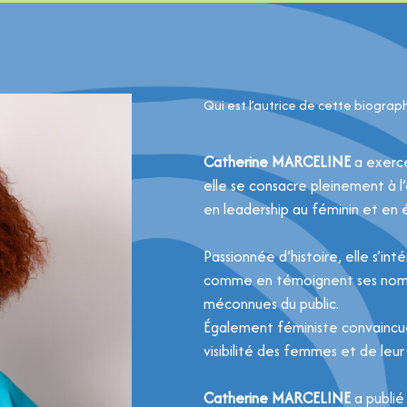
Qui est l’autrice de cette biograph
Catherine MARCELINE
a exerc
elle se consacre pleinement à l
en leadership au féminin et en
Passionnée d’histoire, elle s’in
comme en témoignent ses nombr
méconnues du public.
Également féministe convainc
visibilité des femmes et de leur
Catherine MARCELINE
a publié