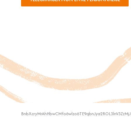
BnbXcryMrAhHbwCMfo6wlzo6TE9qbnJya2ROL3lnV3ZzMjJ