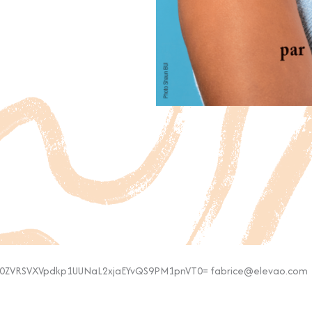
0ZVRSVXVpdkp1UUNaL2xjaEYvQS9PM1pnVT0= fabrice@elevao.com